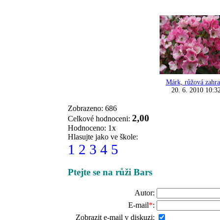
Márk, růžová zahr
20. 6. 2010 10:3
Zobrazeno: 686
2,00
Celkové hodnoceni:
Hodnoceno: 1x
Hlasujte jako ve škole:
1
2
3
4
5
Ptejte se na růži Bars
Autor:
E-mail
*
:
Zobrazit e-mail v diskuzi: