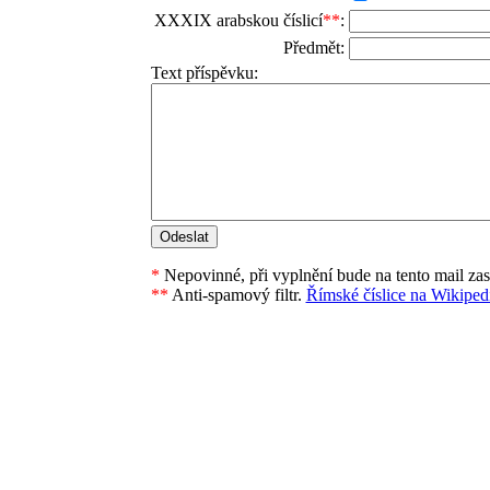
XXXIX arabskou číslicí
**
:
Předmět:
Text příspěvku:
*
Nepovinné, při vyplnění bude na tento mail za
**
Anti-spamový filtr.
Římské číslice na Wikipedi