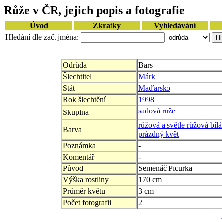
Růže v ČR, jejich popis a fotografie
Úvod
Zkratky
Vyhledávání
Hledání dle zač. jména:
Odrůda
Bars
Šlechtitel
Márk
Stát
Maďarsko
Rok šlechtění
1998
sadová růže
Skupina
růžová a světle růžová bílá
Barva
prázdný květ
Poznámka
-
Komentář
-
Původ
Semenáč Picurka
Výška rostliny
170 cm
Průměr květu
3 cm
Počet fotografii
2