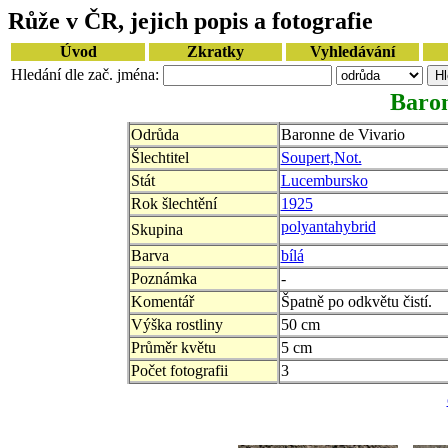
Růže v ČR, jejich popis a fotografie
Úvod
Zkratky
Vyhledávání
Hledání dle zač. jména:
Baron
Odrůda
Baronne de Vivario
Šlechtitel
Soupert,Not.
Stát
Lucembursko
Rok šlechtění
1925
polyantahybrid
Skupina
Barva
bílá
Poznámka
-
Komentář
Špatně po odkvětu čistí.
Výška rostliny
50 cm
Průměr květu
5 cm
Počet fotografii
3