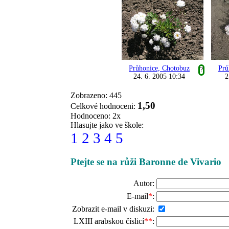
Průhonice, Chotobuz
Prů
?
24. 6. 2005 10:34
2
Zobrazeno: 445
1,50
Celkové hodnoceni:
Hodnoceno: 2x
Hlasujte jako ve škole:
1
2
3
4
5
Ptejte se na růži Baronne de Vivario
Autor:
E-mail
*
:
Zobrazit e-mail v diskuzi:
LXIII arabskou číslicí
**
: