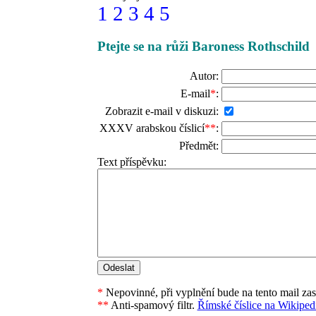
1
2
3
4
5
Ptejte se na růži Baroness Rothschild
Autor:
E-mail
*
:
Zobrazit e-mail v diskuzi:
XXXV arabskou číslicí
**
:
Předmět:
Text příspěvku:
*
Nepovinné, při vyplnění bude na tento mail za
**
Anti-spamový filtr.
Římské číslice na Wikipedi