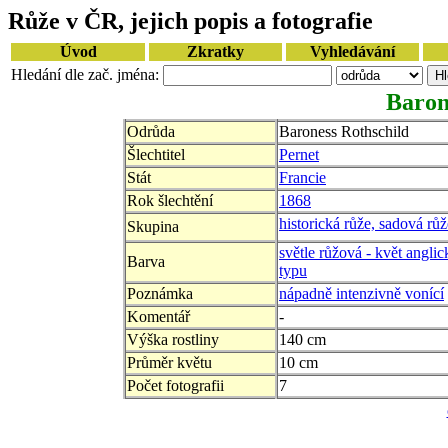
Růže v ČR, jejich popis a fotografie
Úvod
Zkratky
Vyhledávání
Hledání dle zač. jména:
Baron
Odrůda
Baroness Rothschild
Šlechtitel
Pernet
Stát
Francie
Rok šlechtění
1868
historická růže, sadová růž
Skupina
světle růžová - květ angli
Barva
typu
Poznámka
nápadně intenzivně vonící
Komentář
-
Výška rostliny
140 cm
Průměr květu
10 cm
Počet fotografii
7