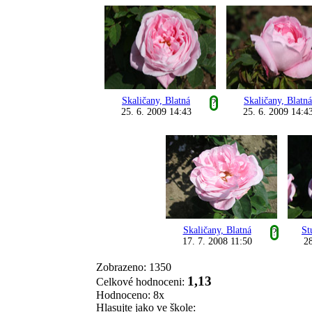
Skaličany, Blatná
Skaličany, Blatná
?
25. 6. 2009 14:43
25. 6. 2009 14:4
Skaličany, Blatná
St
?
17. 7. 2008 11:50
28
Zobrazeno: 1350
1,13
Celkové hodnoceni:
Hodnoceno: 8x
Hlasujte jako ve škole: