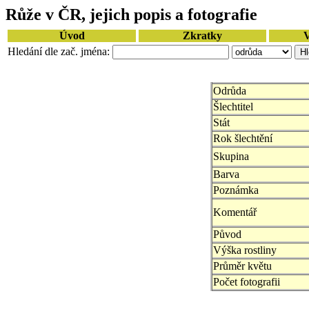
Růže v ČR, jejich popis a fotografie
Úvod
Zkratky
V
Hledání dle zač. jména:
Odrůda
Šlechtitel
Stát
Rok šlechtění
Skupina
Barva
Poznámka
Komentář
Původ
Výška rostliny
Průměr květu
Počet fotografii