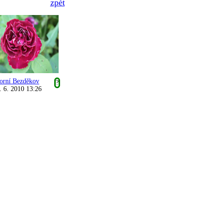
zpět
orní Bezděkov
?
. 6. 2010 13:26