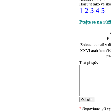
Hlasujte jako ve ško
1
2
3
4
5
Ptejte se na rů
E-
Zobrazit e-mail v di
XXVI arabskou čísl
Př
Text příspěvku:
*
Nepovinné, při vyp