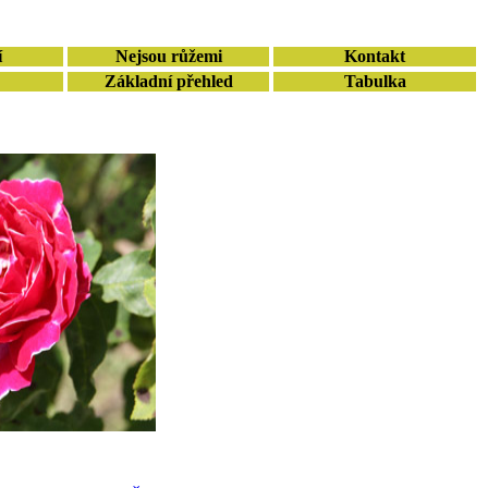
í
Nejsou růžemi
Kontakt
Základní přehled
Tabulka