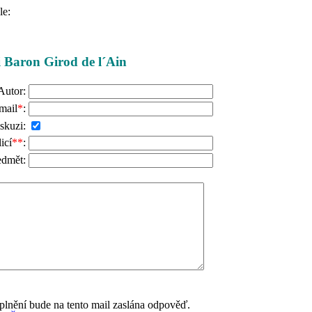
le:
ži Baron Girod de l´Ain
Autor:
mail
*
:
skuzi:
icí
**
:
edmět:
lnění bude na tento mail zaslána odpověď.