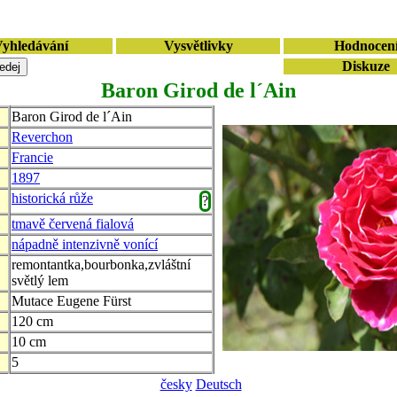
yhledávání
Vysvětlivky
Hodnocen
Diskuze
Baron Girod de l´Ain
Baron Girod de l´Ain
Reverchon
Francie
1897
historická růže
?
tmavě červená fialová
nápadně intenzivně vonící
remontantka,bourbonka,zvláštní
světlý lem
Mutace Eugene Fürst
120 cm
10 cm
5
česky
Deutsch