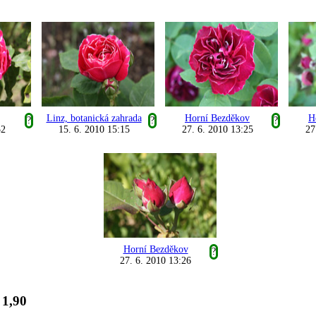
Linz, botanická zahrada
Horní Bezděkov
H
?
?
?
52
15. 6. 2010 15:15
27. 6. 2010 13:25
27
Horní Bezděkov
?
27. 6. 2010 13:26
1,90
: