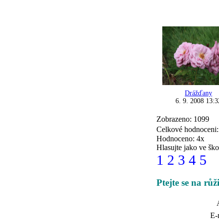
Drážďany
6. 9. 2008 13:3
Zobrazeno: 1099
Celkové hodnoceni
Hodnoceno: 4x
Hlasujte jako ve ško
1
2
3
4
5
Ptejte se na růž
E-