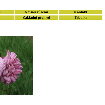
í
Nejsou růžemi
Kontakt
Základní přehled
Tabulka