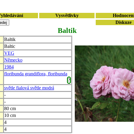
yhledávání
Vysvětlivky
Hodnocen
Diskuze
Baltik
Baltik
Baltic
VEG
Německo
1984
floribunda grandiflora, floribunda
?
světle fialová světle modrá
-
-
80 cm
10 cm
4
4