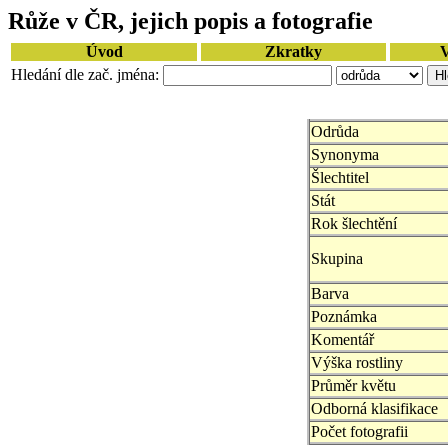
Růže v ČR, jejich popis a fotografie
Úvod
Zkratky
V
Hledání dle zač. jména:
Odrůda
Synonyma
Šlechtitel
Stát
Rok šlechtění
Skupina
Barva
Poznámka
Komentář
Výška rostliny
Průměr květu
Odborná klasifikace
Počet fotografii