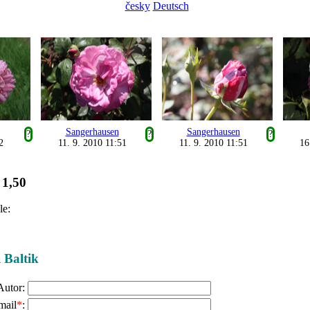
česky
Deutsch
Sangerhausen
Sangerhausen
?
?
?
2
11. 9. 2010 11:51
11. 9. 2010 11:51
16
1,50
:
le:
i Baltik
Autor:
mail
*
: