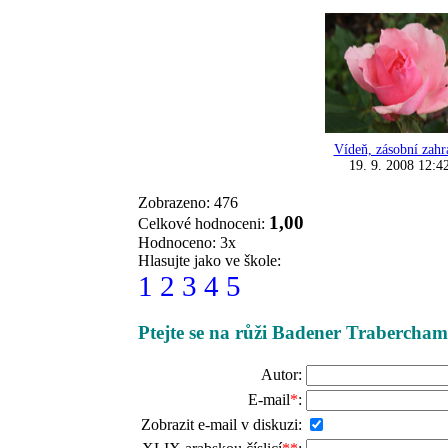
Vídeň, zásobní zahr
19. 9. 2008 12:4
Zobrazeno: 476
1,00
Celkové hodnoceni:
Hodnoceno: 3x
Hlasujte jako ve škole:
1
2
3
4
5
Ptejte se na růži Badener Trabercha
Autor:
E-mail
*
:
Zobrazit e-mail v diskuzi: