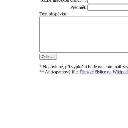
XLIX arabskou číslicí
**
:
Předmět:
Text příspěvku:
*
Nepovinné, při vyplnění bude na tento mail za
**
Anti-spamový filtr.
Římské číslice na Wikipedi