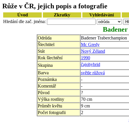
Růže v ČR, jejich popis a fotografie
Úvod
Zkratky
Vyhledávání
Hledání dle zač. jména:
Badener
Odrůda
Badener Traberchampion
Šlechtitel
Mc Gredy
Stát
Nový Zéland
Rok šlechtění
1990
čajohybrid
Skupina
Barva
světle růžová
Poznámka
-
Komentář
-
Původ
?
Výška rostliny
70 cm
Průměr květu
9 cm
Počet fotografii
2