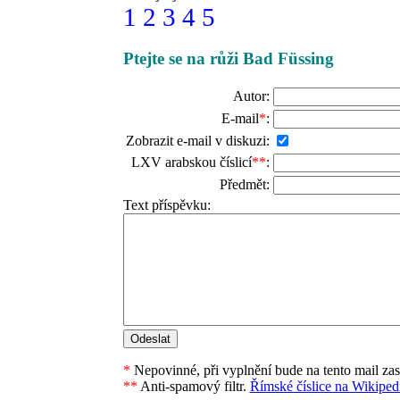
1
2
3
4
5
Ptejte se na růži Bad Füssing
Autor:
E-mail
*
:
Zobrazit e-mail v diskuzi:
LXV arabskou číslicí
**
:
Předmět:
Text příspěvku:
*
Nepovinné, při vyplnění bude na tento mail za
**
Anti-spamový filtr.
Římské číslice na Wikipedi