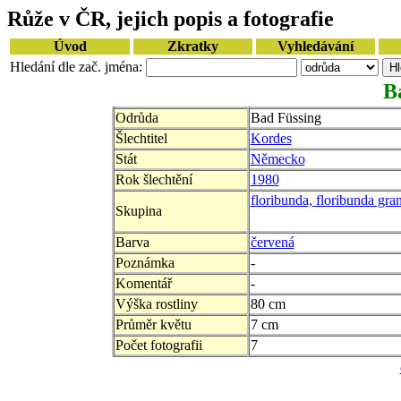
Růže v ČR, jejich popis a fotografie
Úvod
Zkratky
Vyhledávání
Hledání dle zač. jména:
B
Odrůda
Bad Füssing
Šlechtitel
Kordes
Stát
Německo
Rok šlechtění
1980
floribunda, floribunda gran
Skupina
Barva
červená
Poznámka
-
Komentář
-
Výška rostliny
80 cm
Průměr květu
7 cm
Počet fotografii
7