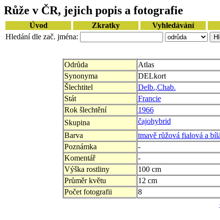
Růže v ČR, jejich popis a fotografie
Úvod
Zkratky
Vyhledávání
Hledání dle zač. jména:
Odrůda
Atlas
Synonyma
DELkort
Šlechtitel
Delb.,Chab.
Stát
Francie
Rok šlechtění
1966
čajohybrid
Skupina
Barva
tmavě růžová fialová a bíl
Poznámka
-
Komentář
-
Výška rostliny
100 cm
Průměr květu
12 cm
Počet fotografii
8