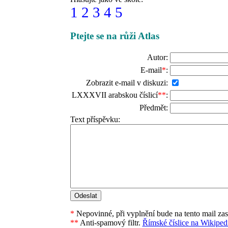
1
2
3
4
5
Ptejte se na růži Atlas
Autor:
E-mail
*
:
Zobrazit e-mail v diskuzi:
LXXXVII arabskou číslicí
**
:
Předmět:
Text příspěvku:
*
Nepovinné, při vyplnění bude na tento mail za
**
Anti-spamový filtr.
Římské číslice na Wikipedi