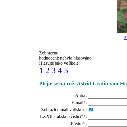
S
Zobrazeno:
hodnoceni: nebylo hlasováno
Hlasujte jako ve škole:
1
2
3
4
5
Ptejte se na růži Astrid Gräfin von H
Autor:
E-mail
*
:
Zobrazit e-mail v diskuzi:
LXXII arabskou číslicí
**
:
Předmět: