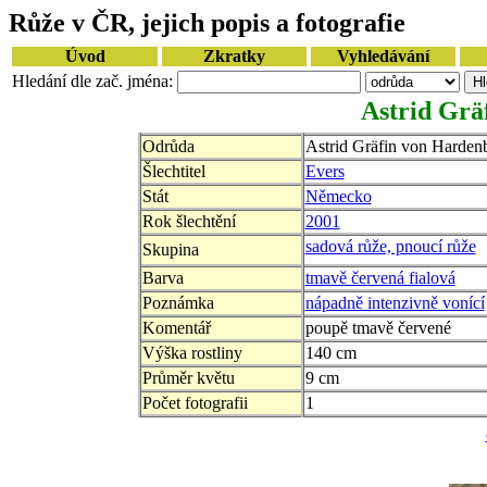
Růže v ČR, jejich popis a fotografie
Úvod
Zkratky
Vyhledávání
Hledání dle zač. jména:
Astrid Grä
Odrůda
Astrid Gräfin von Harden
Šlechtitel
Evers
Stát
Německo
Rok šlechtění
2001
sadová růže, pnoucí růže
Skupina
Barva
tmavě červená fialová
Poznámka
nápadně intenzivně vonící
Komentář
poupě tmavě červené
Výška rostliny
140 cm
Průměr květu
9 cm
Počet fotografii
1