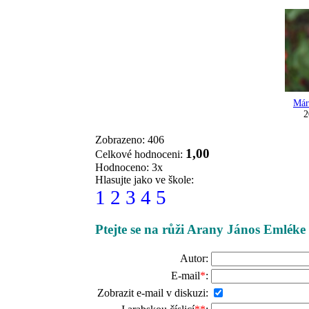
Már
2
Zobrazeno: 406
1,00
Celkové hodnoceni:
Hodnoceno: 3x
Hlasujte jako ve škole:
1
2
3
4
5
Ptejte se na růži Arany János Emléke
Autor:
E-mail
*
:
Zobrazit e-mail v diskuzi: