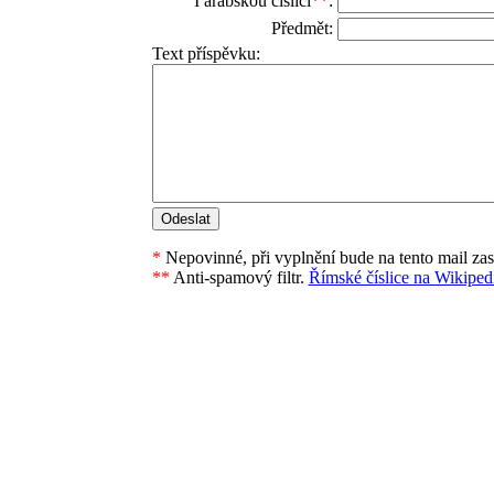
I arabskou číslicí
**
:
Předmět:
Text příspěvku:
*
Nepovinné, při vyplnění bude na tento mail za
**
Anti-spamový filtr.
Římské číslice na Wikipedi