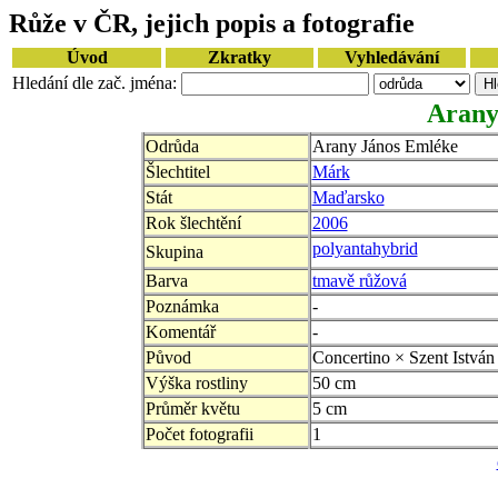
Růže v ČR, jejich popis a fotografie
Úvod
Zkratky
Vyhledávání
Hledání dle zač. jména:
Arany
Odrůda
Arany János Emléke
Šlechtitel
Márk
Stát
Maďarsko
Rok šlechtění
2006
polyantahybrid
Skupina
Barva
tmavě růžová
Poznámka
-
Komentář
-
Původ
Concertino × Szent Istvá
Výška rostliny
50 cm
Průměr květu
5 cm
Počet fotografii
1