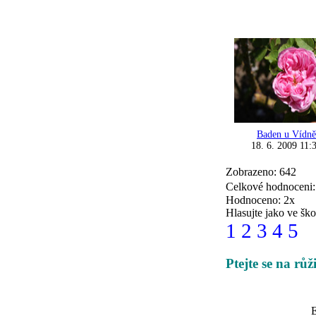
Baden u Vídně
18. 6. 2009 11:
Zobrazeno: 642
Celkové hodnoceni
Hodnoceno: 2x
Hlasujte jako ve ško
1
2
3
4
5
Ptejte se na rů
E