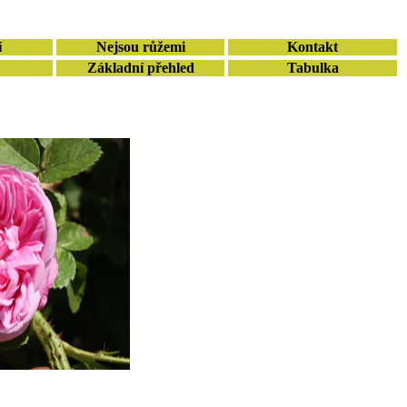
í
Nejsou růžemi
Kontakt
Základní přehled
Tabulka