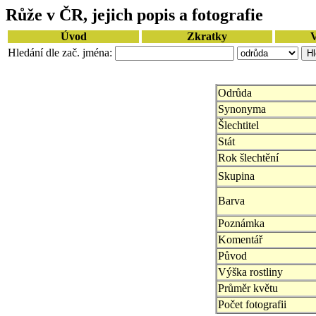
Růže v ČR, jejich popis a fotografie
Úvod
Zkratky
V
Hledání dle zač. jména:
Odrůda
Synonyma
Šlechtitel
Stát
Rok šlechtění
Skupina
Barva
Poznámka
Komentář
Původ
Výška rostliny
Průměr květu
Počet fotografii