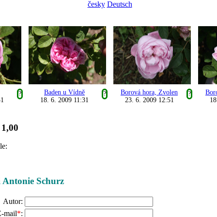
česky
Deutsch
Baden u Vídně
Borová hora, Zvolen
Bor
?
?
?
31
18. 6. 2009 11:31
23. 6. 2009 12:51
18
1,00
:
le:
ži Antonie Schurz
Autor:
-mail
*
: