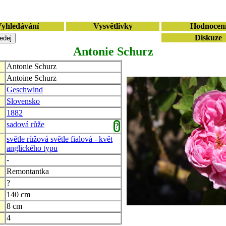
yhledávání
Vysvětlivky
Hodnocen
Diskuze
Antonie Schurz
Antonie Schurz
Antoine Schurz
Geschwind
Slovensko
1882
sadová růže
?
světle růžová světle fialová - květ
anglického typu
-
Remontantka
?
140 cm
8 cm
4