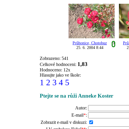
Průhonice, Chotobuz
Prů
?
25. 6. 2004 8:44
2
Zobrazeno: 541
1,83
Celkové hodnoceni:
Hodnoceno: 12x
Hlasujte jako ve škole:
1
2
3
4
5
Ptejte se na růži Anneke Koster
Autor:
E-mail
*
:
Zobrazit e-mail v diskuzi: