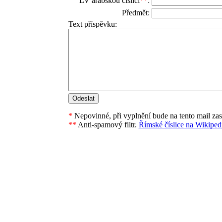
LV arabskou číslicí
**
:
Předmět:
Text příspěvku:
*
Nepovinné, při vyplnění bude na tento mail za
**
Anti-spamový filtr.
Římské číslice na Wikipedi