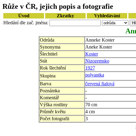
Růže v ČR, jejich popis a fotografie
Úvod
Zkratky
Vyhledávání
Hledání dle zač. jména:
An
Odrůda
Anneke Koster
Synonyma
Aneke Koster
Šlechtitel
Koster
Stát
Nizozemsko
Rok šlechtění
1927
polyantka
Skupina
Barva
červená fialová
Poznámka
-
Komentář
-
Výška rostliny
70 cm
Průměr květu
4 cm
Počet fotografii
3