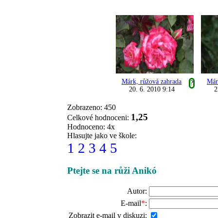
Márk, růžová zahrada
Már
?
20. 6. 2010 9:14
2
Zobrazeno: 450
1,25
Celkové hodnoceni:
Hodnoceno: 4x
Hlasujte jako ve škole:
1
2
3
4
5
Ptejte se na růži Anikó
Autor:
E-mail
*
:
Zobrazit e-mail v diskuzi: