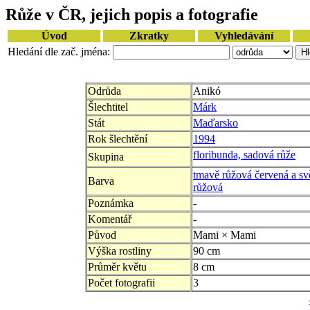
Růže v ČR, jejich popis a fotografie
Úvod
Zkratky
Vyhledávání
Hledání dle zač. jména:
Odrůda
Anikó
Šlechtitel
Márk
Stát
Maďarsko
Rok šlechtění
1994
floribunda, sadová růže
Skupina
tmavě růžová červená a sv
Barva
růžová
Poznámka
-
Komentář
-
Původ
Mami × Mami
Výška rostliny
90 cm
Průměr květu
8 cm
Počet fotografii
3