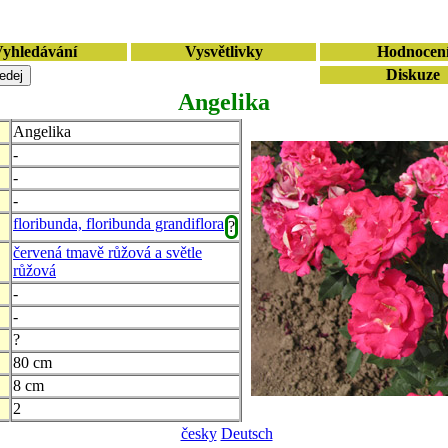
yhledávání
Vysvětlivky
Hodnocen
Diskuze
Angelika
Angelika
-
-
-
floribunda, floribunda grandiflora
?
červená tmavě růžová a světle
růžová
-
-
?
80 cm
8 cm
2
česky
Deutsch