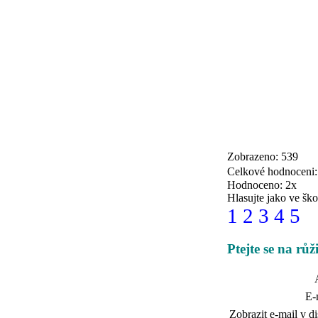
Zobrazeno: 539
Celkové hodnoceni
Hodnoceno: 2x
Hlasujte jako ve ško
1
2
3
4
5
Ptejte se na růž
E-
Zobrazit e-mail v di