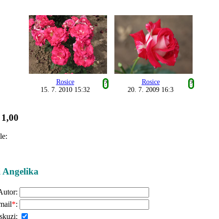
Rosice
Rosice
?
?
15. 7. 2010 15:32
20. 7. 2009 16:3
1,00
:
le:
i Angelika
Autor:
mail
*
:
skuzi: