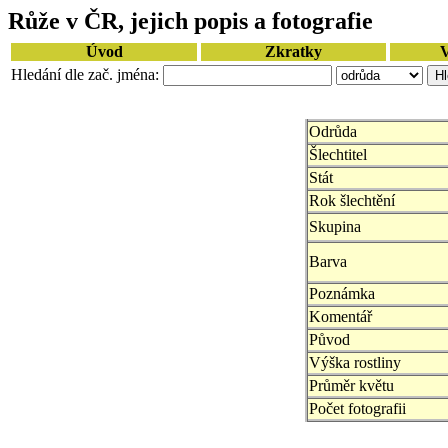
Růže v ČR, jejich popis a fotografie
Úvod
Zkratky
V
Hledání dle zač. jména:
Odrůda
Šlechtitel
Stát
Rok šlechtění
Skupina
Barva
Poznámka
Komentář
Původ
Výška rostliny
Průměr květu
Počet fotografii