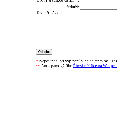
LXVI arabskou číslicí
**
:
Předmět:
Text příspěvku:
*
Nepovinné, při vyplnění bude na tento mail za
**
Anti-spamový filtr.
Římské číslice na Wikipedi