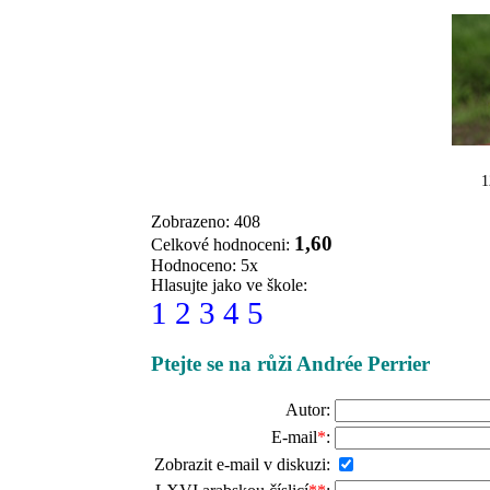
1
Zobrazeno: 408
1,60
Celkové hodnoceni:
Hodnoceno: 5x
Hlasujte jako ve škole:
1
2
3
4
5
Ptejte se na růži Andrée Perrier
Autor:
E-mail
*
:
Zobrazit e-mail v diskuzi: