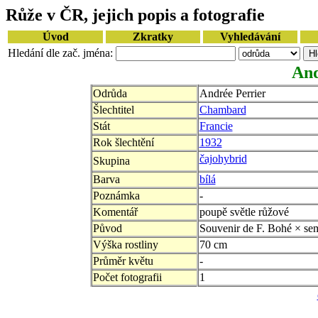
Růže v ČR, jejich popis a fotografie
Úvod
Zkratky
Vyhledávání
Hledání dle zač. jména:
And
Odrůda
Andrée Perrier
Šlechtitel
Chambard
Stát
Francie
Rok šlechtění
1932
čajohybrid
Skupina
Barva
bílá
Poznámka
-
Komentář
poupě světle růžové
Původ
Souvenir de F. Bohé × se
Výška rostliny
70 cm
Průměr květu
-
Počet fotografii
1