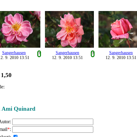
Sangerhausen
Sangerhausen
Sangerhausen
?
?
12. 9. 2010 13:51
12. 9. 2010 13:51
12. 9. 2010 13:51
1,50
:
le:
ži Ami Quinard
Autor:
mail
*
:
skuzi: