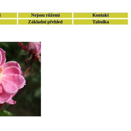
í
Nejsou růžemi
Kontakt
Základní přehled
Tabulka