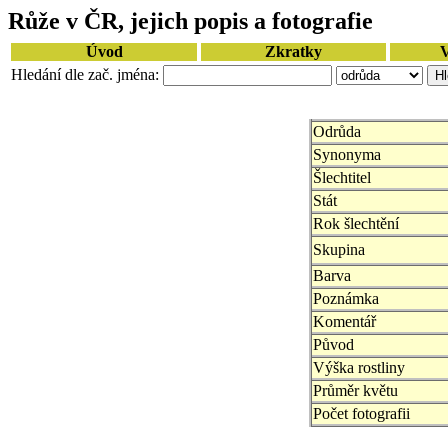
Růže v ČR, jejich popis a fotografie
Úvod
Zkratky
V
Hledání dle zač. jména:
Odrůda
Synonyma
Šlechtitel
Stát
Rok šlechtění
Skupina
Barva
Poznámka
Komentář
Původ
Výška rostliny
Průměr květu
Počet fotografii