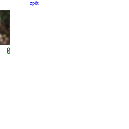
zpět
?