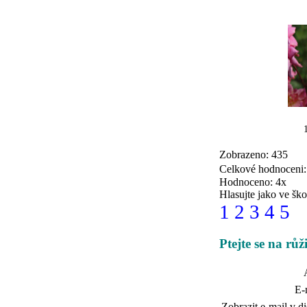
Zobrazeno: 435
Celkové hodnoceni
Hodnoceno: 4x
Hlasujte jako ve ško
1
2
3
4
5
Ptejte se na rů
E-
Zobrazit e-mail v di