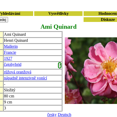
yhledávání
Vysvětlivky
Hodnocen
Diskuze
Ami Quinard
Ami Quinard
Henri Quinard
Mallerin
Francie
1927
čajohybrid
?
růžová oranžová
nápadně intenzivně vonící
-
Složitý
80 cm
9 cm
3
česky
Deutsch