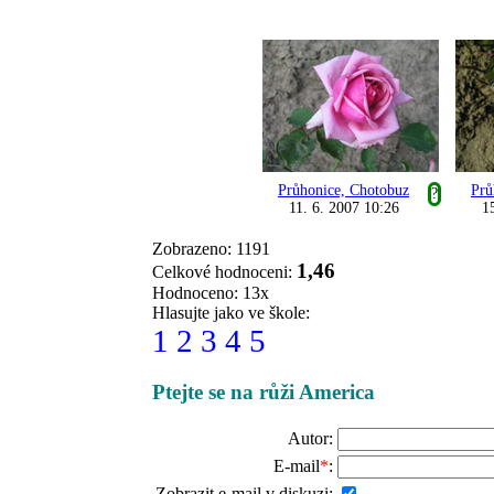
Průhonice, Chotobuz
Prů
?
11. 6. 2007 10:26
1
Zobrazeno: 1191
1,46
Celkové hodnoceni:
Hodnoceno: 13x
Hlasujte jako ve škole:
1
2
3
4
5
Ptejte se na růži America
Autor:
E-mail
*
:
Zobrazit e-mail v diskuzi: