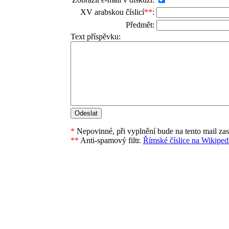
XV arabskou číslicí
**
:
Předmět:
Text příspěvku:
*
Nepovinné, při vyplnění bude na tento mail za
**
Anti-spamový filtr.
Římské číslice na Wikipedi