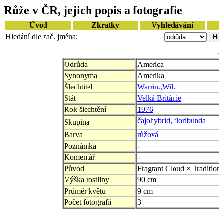
Růže v ČR, jejich popis a fotografie
Úvod
Zkratky
Vyhledávání
Hledání dle zač. jména:
Odrůda
America
Synonyma
Amerika
Šlechtitel
Warrin.,Wil.
Stát
Velká Británie
Rok šlechtění
1976
čajohybrid, floribunda
Skupina
Barva
růžová
Poznámka
-
Komentář
-
Původ
Fragrant Cloud × Traditio
Výška rostliny
90 cm
Průměr květu
9 cm
Počet fotografii
3