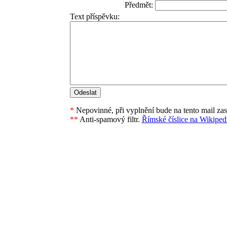
Předmět:
Text příspěvku:
*
Nepovinné, při vyplnění bude na tento mail za
**
Anti-spamový filtr.
Římské číslice na Wikipedi