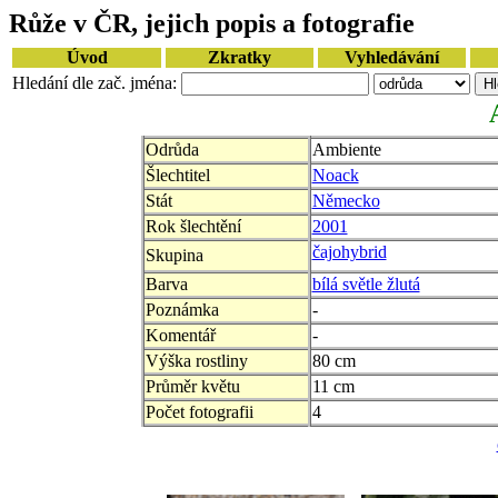
Růže v ČR, jejich popis a fotografie
Úvod
Zkratky
Vyhledávání
Hledání dle zač. jména:
Odrůda
Ambiente
Šlechtitel
Noack
Stát
Německo
Rok šlechtění
2001
čajohybrid
Skupina
Barva
bílá světle žlutá
Poznámka
-
Komentář
-
Výška rostliny
80 cm
Průměr květu
11 cm
Počet fotografii
4