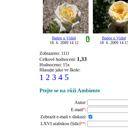
Baden u Vídně
Baden u Vídně
?
18. 6. 2009 14:12
18. 6. 2009 14:1
Zobrazeno: 1111
1,33
Celkové hodnoceni:
Hodnoceno: 15x
Hlasujte jako ve škole:
1
2
3
4
5
Ptejte se na růži Ambiente
Autor:
E-mail
*
:
Zobrazit e-mail v diskuzi:
LXVI arabskou číslicí
**
: