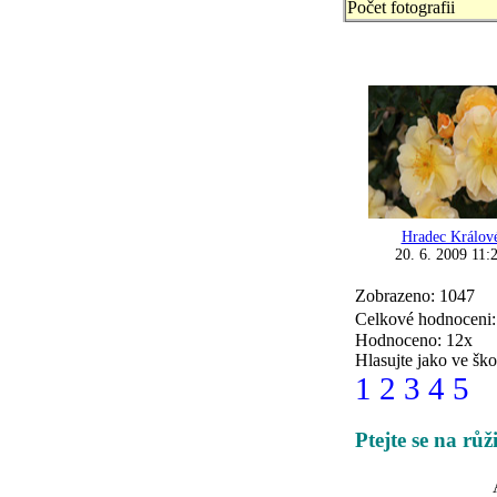
Počet fotografii
Hradec Králov
20. 6. 2009 11:
Zobrazeno: 1047
Celkové hodnoceni
Hodnoceno: 12x
Hlasujte jako ve ško
1
2
3
4
5
Ptejte se na rů