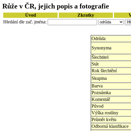
Růže v ČR, jejich popis a fotografie
Úvod
Zkratky
V
Hledání dle zač. jména:
Odrůda
Synonyma
Šlechtitel
Stát
Rok šlechtění
Skupina
Barva
Poznámka
Komentář
Původ
Výška rostliny
Průměr květu
Odborná klasifikace