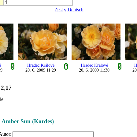
4
česky
Deutsch
é
Hradec Králové
Hradec Králové
H
?
?
?
29
20. 6. 2009 11:29
20. 6. 2009 11:30
20
2,17
:
le:
ži Amber Sun (Kordes)
Autor: