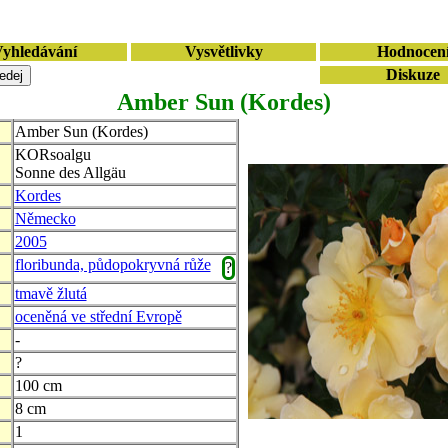
yhledávání
Vysvětlivky
Hodnocen
Diskuze
Amber Sun (Kordes)
Amber Sun (Kordes)
KORsoalgu
Sonne des Allgäu
Kordes
Německo
2005
floribunda, půdopokryvná růže
?
tmavě žlutá
oceněná ve střední Evropě
-
?
100 cm
8 cm
1