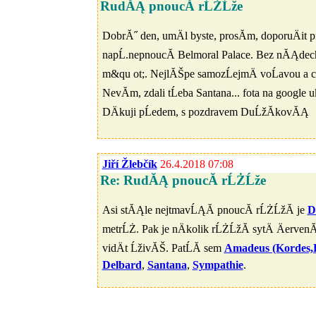
RudĂĄ pnoucĂ­ rĹŻĹže
DobrĂ˝ den, umÄl byste, prosĂ­m, doporuÄit 
napĹ.nepnoucĂ­ Belmoral Palace. Bez nĂĄde
m&qu ot;. NejlĂŠpe samozĹejmÄ voĹavou a c
NevĂ­m, zdali tĹeba Santana... fota na google
DÄkuji pĹedem, s pozdravem DuĹžĂ­kovĂĄ
Jiří Žlebčík
26.4.2018 07:08
Re: RudĂĄ pnoucĂ­ rĹŻĹže
Asi stĂĄle nejtmavĹĄĂ­ pnoucĂ­ rĹŻĹžĂ­ je
D
metrĹŻ. Pak je nÄkolik rĹŻĹžĂ­ sytÄ ÄervenĂ
vidÄt ĹživĂŠ. PatĹĂ­ sem
Amadeus (Kordes,
Delbard
,
Santana
,
Sympathie
.