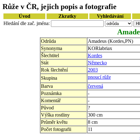
Růže v ČR, jejich popis a fotografie
Úvod
Zkratky
Vyhledávání
Hledání dle zač. jména:
Amadeu
Odrůda
Amadeus (Kordes,PN)
Synonyma
KORlabriax
Šlechtitel
Kordes
Stát
Německo
Rok šlechtění
2003
pnoucí růže
Skupina
Barva
červená
Poznámka
-
Komentář
-
Původ
?
Výška rostliny
300 cm
Průměr květu
8 cm
Počet fotografii
11