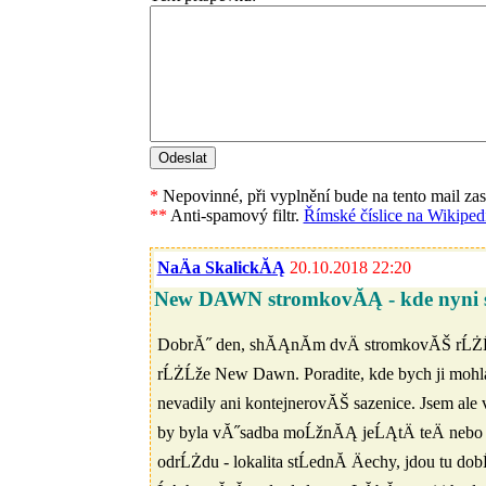
*
Nepovinné, při vyplnění bude na tento mail za
**
Anti-spamový filtr.
Římské číslice na Wikipedi
NaÄa SkalickĂĄ
20.10.2018 22:20
New DAWN stromkovĂĄ - kde nyni 
DobrĂ˝ den, shĂĄnĂ­m dvÄ stromkovĂŠ rĹŻĹže 
rĹŻĹže New Dawn. Poradite, kde bych ji mohla 
nevadily ani kontejnerovĂŠ sazenice. Jsem ale
by byla vĂ˝sadba moĹžnĂĄ jeĹĄtÄ teÄ nebo sp
odrĹŻdu - lokalita stĹednĂ­ Äechy, jdou tu d