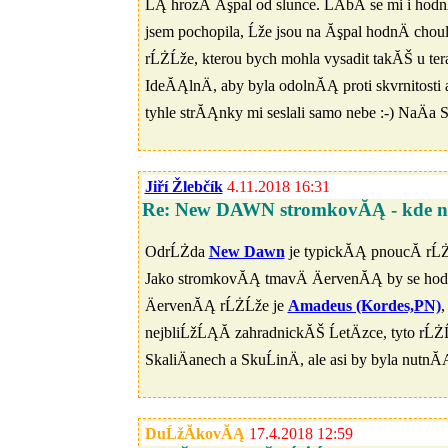
ĹĄ hrozĂ­ Ăşpal od slunce. LĂ­bĂ­ se mi i hodn
jsem pochopila, Ĺže jsou na Ăşpal hodnÄ cho
rĹŻĹže, kterou bych mohla vysadit takĂŠ u ter
IdeĂĄlnÄ, aby byla odolnĂĄ proti skvrnitosti a
tyhle strĂĄnky mi seslali samo nebe :-) NaÄa
Jiří Žlebčík
4.11.2018 16:31
Re: New DAWN stromkovĂĄ - kde ny
OdrĹŻda
New Dawn
je typickĂĄ pnoucĂ­ rĹŻĹ
Jako stromkovĂĄ tmavÄ ÄervenĂĄ by se hodi
ÄervenĂĄ rĹŻĹže je
Amadeus (Kordes,PN)
,
nejbliĹžĹĄĂ­ zahradnickĂŠ ĹetÄzce, tyto rĹŻ
SkaliÄanech a SkuĹinÄ, ale asi by byla nut
DuĹžĂ­kovĂĄ
17.4.2018 12:59