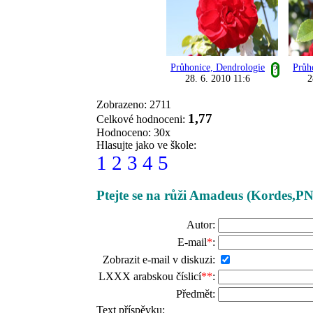
Průhonice, Dendrologie
Průh
?
28. 6. 2010 11:6
2
Zobrazeno: 2711
1,77
Celkové hodnoceni:
Hodnoceno: 30x
Hlasujte jako ve škole:
1
2
3
4
5
Ptejte se na růži Amadeus (Kordes,PN
Autor:
E-mail
*
:
Zobrazit e-mail v diskuzi:
LXXX arabskou číslicí
**
:
Předmět:
Text příspěvku: