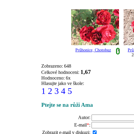
Průhonice, Chotobuz
Prů
?
2
Zobrazeno: 648
1,67
Celkové hodnoceni:
Hodnoceno: 6x
Hlasujte jako ve škole:
1
2
3
4
5
Ptejte se na růži Ama
Autor:
E-mail
*
:
Zobrazit e-mail v diskuzi: