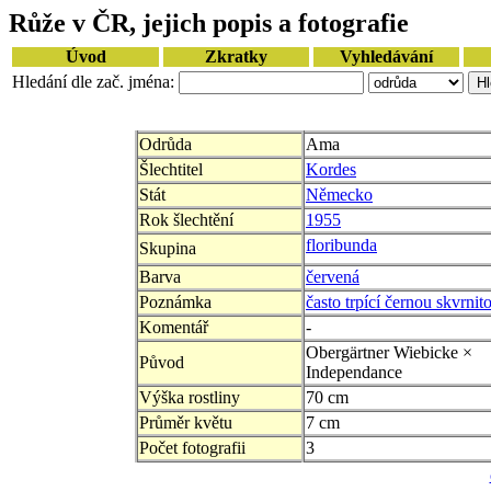
Růže v ČR, jejich popis a fotografie
Úvod
Zkratky
Vyhledávání
Hledání dle zač. jména:
Odrůda
Ama
Šlechtitel
Kordes
Stát
Německo
Rok šlechtění
1955
floribunda
Skupina
Barva
červená
Poznámka
často trpící černou skvrnito
Komentář
-
Obergärtner Wiebicke ×
Původ
Independance
Výška rostliny
70 cm
Průměr květu
7 cm
Počet fotografii
3