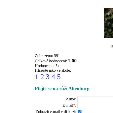
1
Zobrazeno: 591
1,00
Celkové hodnoceni:
Hodnoceno: 5x
Hlasujte jako ve škole:
1
2
3
4
5
Ptejte se na růži Altenburg
Autor:
E-mail
*
:
Zobrazit e-mail v diskuzi: