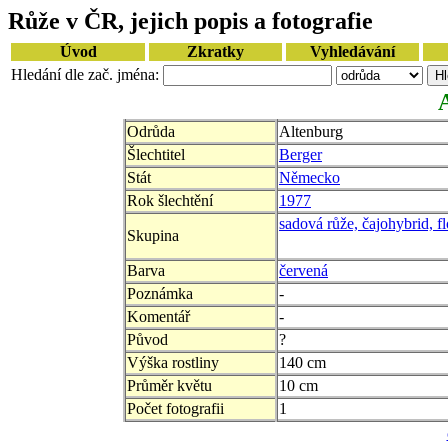
Růže v ČR, jejich popis a fotografie
Úvod
Zkratky
Vyhledávání
Hledání dle zač. jména:
Odrůda
Altenburg
Šlechtitel
Berger
Stát
Německo
Rok šlechtění
1977
sadová růže, čajohybrid, f
Skupina
Barva
červená
Poznámka
-
Komentář
-
Původ
?
Výška rostliny
140 cm
Průměr květu
10 cm
Počet fotografii
1