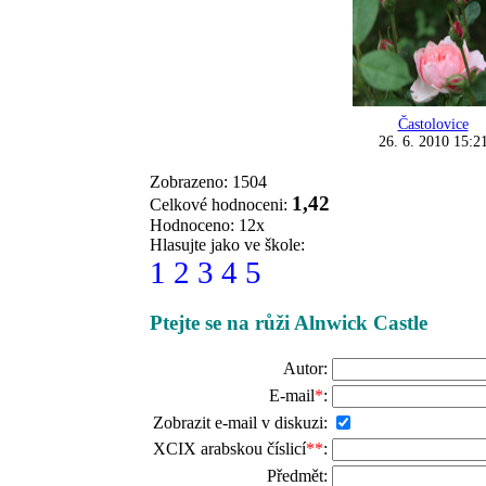
Častolovice
26. 6. 2010 15:2
Zobrazeno: 1504
1,42
Celkové hodnoceni:
Hodnoceno: 12x
Hlasujte jako ve škole:
1
2
3
4
5
Ptejte se na růži Alnwick Castle
Autor:
E-mail
*
:
Zobrazit e-mail v diskuzi:
XCIX arabskou číslicí
**
:
Předmět: