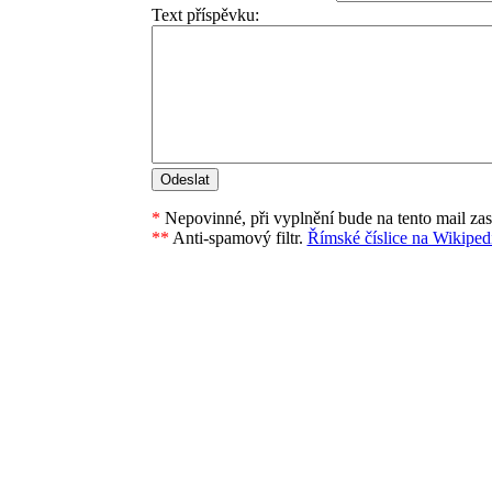
Text příspěvku:
*
Nepovinné, při vyplnění bude na tento mail za
**
Anti-spamový filtr.
Římské číslice na Wikipedi