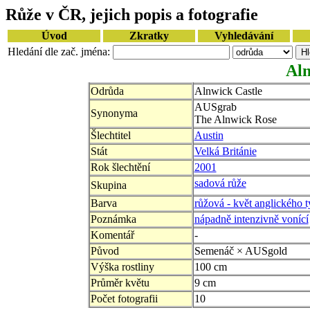
Růže v ČR, jejich popis a fotografie
Úvod
Zkratky
Vyhledávání
Hledání dle zač. jména:
Aln
Odrůda
Alnwick Castle
AUSgrab
Synonyma
The Alnwick Rose
Šlechtitel
Austin
Stát
Velká Británie
Rok šlechtění
2001
sadová růže
Skupina
Barva
růžová - květ anglického 
Poznámka
nápadně intenzivně vonící
Komentář
-
Původ
Semenáč × AUSgold
Výška rostliny
100 cm
Průměr květu
9 cm
Počet fotografii
10