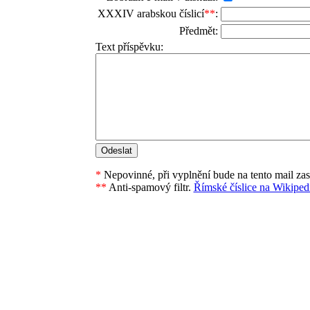
XXXIV arabskou číslicí
**
:
Předmět:
Text příspěvku:
*
Nepovinné, při vyplnění bude na tento mail za
**
Anti-spamový filtr.
Římské číslice na Wikipedi