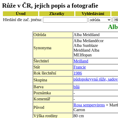
Růže v ČR, jejich popis a fotografie
Úvod
Zkratky
Vyhledávání
Hledání dle zač. jména:
Alb
Odrůda
Alba Meidiland
Alba Meilandécor
Alba Sunblaze
Synonyma
Meidiland Alba
MEIflopan
Šlechtitel
Meilland
Stát
Francie
Rok šlechtění
1986
půdopokryvná růže, sadov
Skupina
Barva
bílá
Poznámka
-
Komentář
-
Rosa sempervirens
× Mart
Původ
Carron
Výška rostliny
80 cm