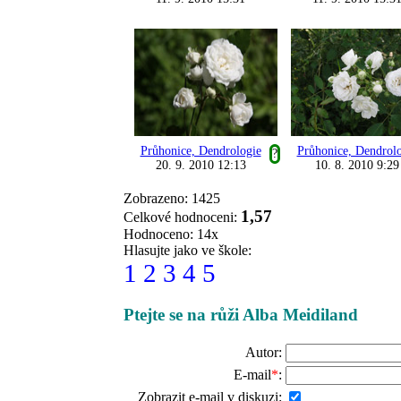
Průhonice, Dendrologie
Průhonice, Dendrol
?
20. 9. 2010 12:13
10. 8. 2010 9:29
Zobrazeno: 1425
1,57
Celkové hodnoceni:
Hodnoceno: 14x
Hlasujte jako ve škole:
1
2
3
4
5
Ptejte se na růži Alba Meidiland
Autor:
E-mail
*
:
Zobrazit e-mail v diskuzi: