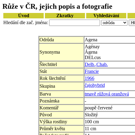
Růže v ČR, jejich popis a fotografie
Úvod
Zkratky
Vyhledávání
Hledání dle zač. jména:
Odrůda
Agena
Agénay
Synonyma
Ágena
DELcus
Šlechtitel
Delb.,Chab.
Stát
Francie
Rok šlechtění
1966
čajohybrid
Skupina
Barva
tmavě růžová oranžová
Poznámka
-
Komentář
poupě červené
Původ
Složitý
Výška rostliny
100 cm
Průměr květu
11 cm