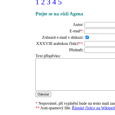
1
2
3
4
5
Ptejte se na růži Agena
Autor:
E-mail
*
:
Zobrazit e-mail v diskuzi:
XXXVIII arabskou číslicí
**
:
Předmět:
Text příspěvku:
*
Nepovinné, při vyplnění bude na tento mail za
**
Anti-spamový filtr.
Římské číslice na Wikipedi