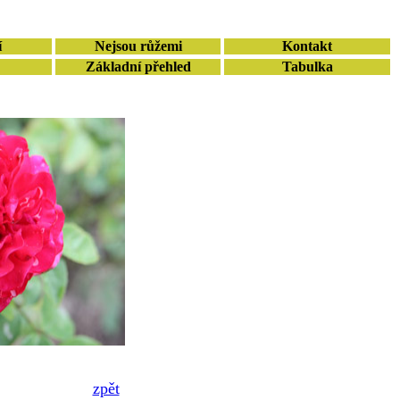
í
Nejsou růžemi
Kontakt
Základní přehled
Tabulka
zpět