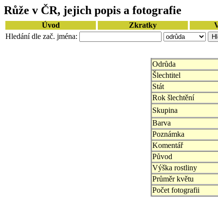
Růže v ČR, jejich popis a fotografie
Úvod
Zkratky
V
Hledání dle zač. jména:
Odrůda
Šlechtitel
Stát
Rok šlechtění
Skupina
Barva
Poznámka
Komentář
Původ
Výška rostliny
Průměr květu
Počet fotografii