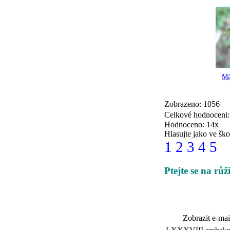
Má
Zobrazeno: 1056
Celkové hodnoceni
Hodnoceno: 14x
Hlasujte jako ve ško
1
2
3
4
5
Ptejte se na rů
Zobrazit e-mai