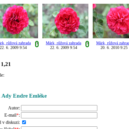
rk, růžová zahrada
Márk, růžová zahrada
Márk, růžová zahra
?
?
22. 6. 2009 9:54
22. 6. 2009 9:54
20. 6. 2010 9:25
1,21
:
le:
ži Ady Endre Emléke
Autor:
E-mail
*
:
l v diskuzi: