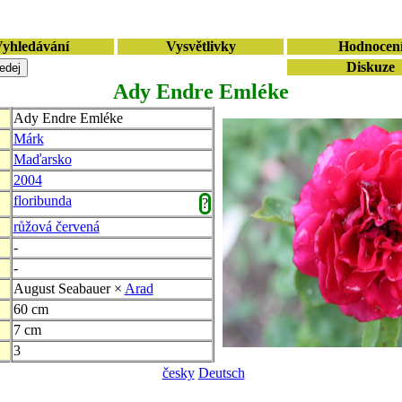
yhledávání
Vysvětlivky
Hodnocen
Diskuze
Ady Endre Emléke
Ady Endre Emléke
Márk
Maďarsko
2004
floribunda
?
růžová červená
-
-
August Seabauer ×
Arad
60 cm
7 cm
3
česky
Deutsch