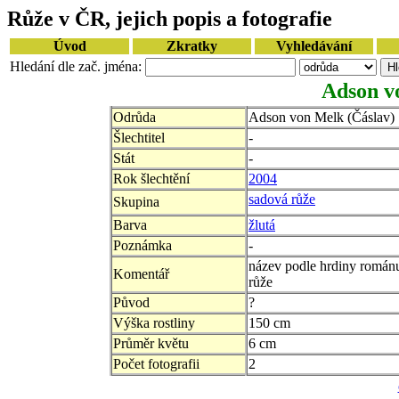
Růže v ČR, jejich popis a fotografie
Úvod
Zkratky
Vyhledávání
Hledání dle zač. jména:
Adson v
Odrůda
Adson von Melk (Čáslav)
Šlechtitel
-
Stát
-
Rok šlechtění
2004
sadová růže
Skupina
Barva
žlutá
Poznámka
-
název podle hrdiny román
Komentář
růže
Původ
?
Výška rostliny
150 cm
Průměr květu
6 cm
Počet fotografii
2