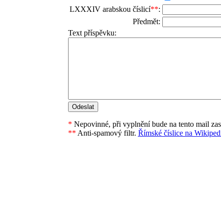
LXXXIV arabskou číslicí
**
:
Předmět:
Text příspěvku:
*
Nepovinné, při vyplnění bude na tento mail za
**
Anti-spamový filtr.
Římské číslice na Wikipedi