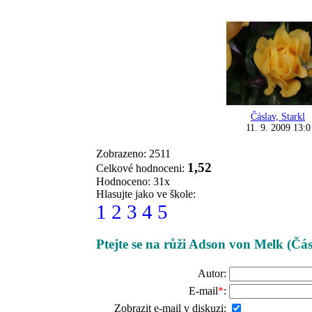
Čáslav, Starkl
11. 9. 2009 13:0
Zobrazeno: 2511
1,52
Celkové hodnoceni:
Hodnoceno: 31x
Hlasujte jako ve škole:
1
2
3
4
5
Ptejte se na růži Adson von Melk (Čás
Autor:
E-mail
*
:
Zobrazit e-mail v diskuzi: