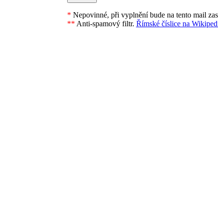
*
Nepovinné, při vyplnění bude na tento mail za
**
Anti-spamový filtr.
Římské číslice na Wikipedi