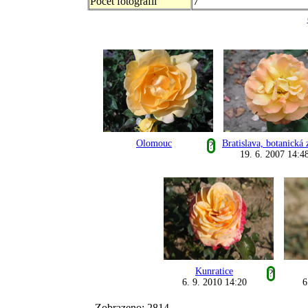
Počet fotografii
7
Olomouc
Bratislava, botanická 
?
19. 6. 2007 14:4
Kunratice
?
6. 9. 2010 14:20
6
Zobrazeno: 2814