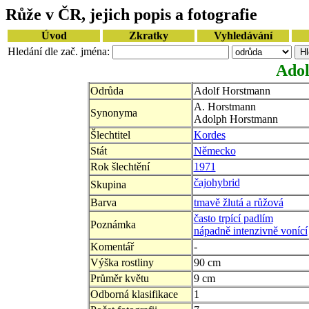
Růže v ČR, jejich popis a fotografie
Úvod
Zkratky
Vyhledávání
Hledání dle zač. jména:
Adol
Odrůda
Adolf Horstmann
A. Horstmann
Synonyma
Adolph Horstmann
Šlechtitel
Kordes
Stát
Německo
Rok šlechtění
1971
čajohybrid
Skupina
Barva
tmavě žlutá a růžová
často trpící padlím
Poznámka
nápadně intenzivně vonící
Komentář
-
Výška rostliny
90 cm
Průměr květu
9 cm
Odborná klasifikace
1