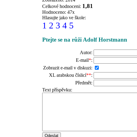
1,81
Celkové hodnoceni:
Hodnoceno: 47x
Hlasujte jako ve škole:
1
2
3
4
5
Ptejte se na růži Adolf Horstmann
Autor:
E-mail
*
:
Zobrazit e-mail v diskuzi:
XL arabskou číslicí
**
:
Předmět:
Text příspěvku: