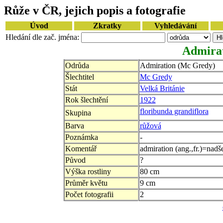
Růže v ČR, jejich popis a fotografie
Úvod
Zkratky
Vyhledávání
Hledání dle zač. jména:
Admira
Odrůda
Admiration (Mc Gredy)
Šlechtitel
Mc Gredy
Stát
Velká Británie
Rok šlechtění
1922
floribunda grandiflora
Skupina
Barva
růžová
Poznámka
-
Komentář
admiration (ang.,fr.)=nadš
Původ
?
Výška rostliny
80 cm
Průměr květu
9 cm
Počet fotografii
2