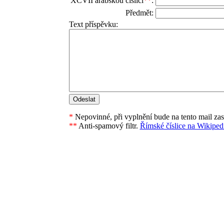
XCVII arabskou číslicí
**
:
Předmět:
Text příspěvku:
*
Nepovinné, při vyplnění bude na tento mail za
**
Anti-spamový filtr.
Římské číslice na Wikipedi