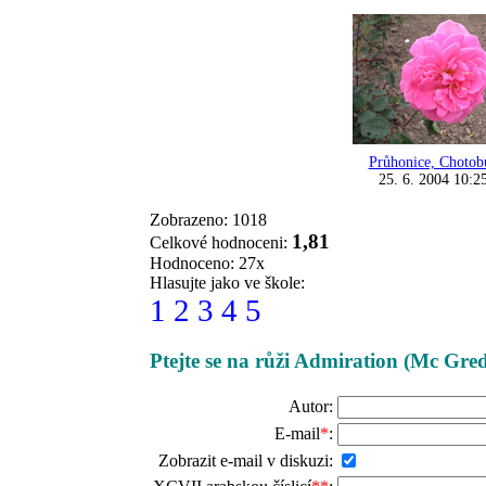
Průhonice, Chotob
25. 6. 2004 10:2
Zobrazeno: 1018
1,81
Celkové hodnoceni:
Hodnoceno: 27x
Hlasujte jako ve škole:
1
2
3
4
5
Ptejte se na růži Admiration (Mc Gre
Autor:
E-mail
*
:
Zobrazit e-mail v diskuzi: