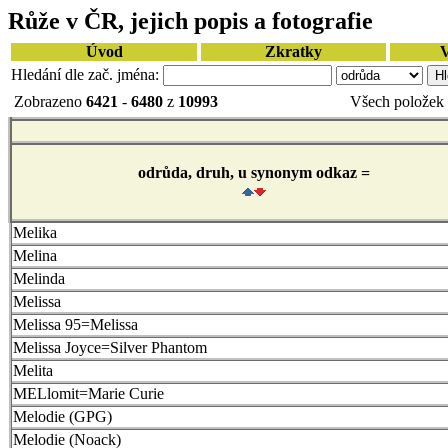
Růže v ČR, jejich popis a fotografie
Úvod
Zkratky
V
Hledání dle zač. jména:
Zobrazeno
6421
-
6480
z
10993
Všech položek 
odrůda, druh, u synonym odkaz =
Melika
Melina
Melinda
Melissa
Melissa 95=Melissa
Melissa Joyce=Silver Phantom
Melita
MELlomit=Marie Curie
Melodie (GPG)
Melodie (Noack)