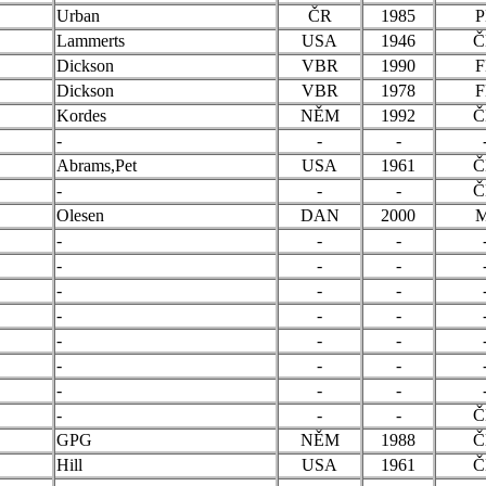
Urban
ČR
1985
P
Lammerts
USA
1946
Č
Dickson
VBR
1990
F
Dickson
VBR
1978
F
Kordes
NĚM
1992
Č
-
-
-
Abrams,Pet
USA
1961
Č
-
-
-
Č
Olesen
DAN
2000
M
-
-
-
-
-
-
-
-
-
-
-
-
-
-
-
-
-
-
-
-
-
-
-
-
Č
GPG
NĚM
1988
Č
Hill
USA
1961
Č