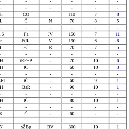
-
-
-
-
-
-
-
-
-
-
-
-
H
ČO
-
110
7
8
L
Č
N
70
8
5
-
-
-
-
-
-
,S
Fa
JV
150
7
11
r
FtRa
V
190
6
6
L
sČ
R
70
7
5
-
-
-
-
-
-
H
tRF+B
-
70
10
6
H
tČ
-
60
10
3
-
-
-
-
-
-
,FL
tČ
-
60
9
1
H
BsR
-
90
10
1
-
-
-
-
-
-
H
tČ
-
80
10
1
-
-
-
-
-
-
K
Č
-
60
-
-
-
-
-
-
-
-
N
sŽBp
RV
300
10
1