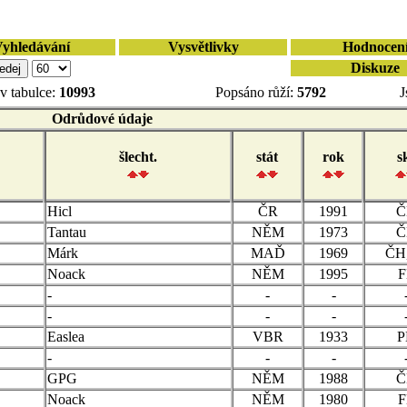
yhledávání
Vysvětlivky
Hodnocen
Diskuze
v tabulce:
10993
Popsáno růží:
5792
J
Odrůdové údaje
šlecht.
stát
rok
s
Hicl
ČR
1991
Č
Tantau
NĚM
1973
Č
Márk
MAĎ
1969
ČH
Noack
NĚM
1995
F
-
-
-
-
-
-
Easlea
VBR
1933
P
-
-
-
GPG
NĚM
1988
Č
Noack
NĚM
1980
F