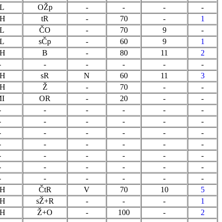
L
OŽp
-
-
-
-
H
tR
-
70
-
1
L
ČO
-
70
9
-
L
sČp
-
60
9
1
H
B
-
80
11
2
-
-
-
-
-
-
H
sR
N
60
11
3
H
Ž
-
70
-
-
I
OR
-
20
-
-
-
-
-
-
-
-
-
-
-
-
-
-
-
-
-
-
-
-
-
-
-
-
-
-
-
-
-
-
-
-
-
-
-
-
-
-
-
-
-
-
-
-
H
ČtR
V
70
10
5
H
sŽ+R
-
-
-
1
H
Ž+O
-
100
-
2