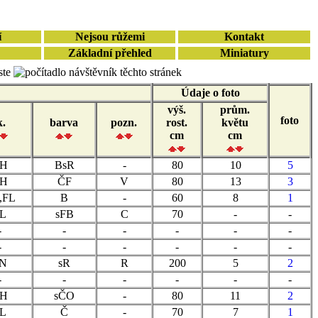
í
Nejsou růžemi
Kontakt
Základní přehled
Miniatury
ste
návštěvník těchto stránek
Údaje o foto
výš.
prům.
foto
k.
barva
pozn.
rost.
květu
cm
cm
H
BsR
-
80
10
5
H
ČF
V
80
13
3
,FL
B
-
60
8
1
L
sFB
C
70
-
-
-
-
-
-
-
-
-
-
-
-
-
-
N
sR
R
200
5
2
-
-
-
-
-
-
H
sČO
-
80
11
2
L
Č
-
70
7
1