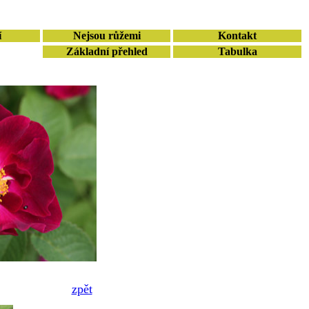
í
Nejsou růžemi
Kontakt
Základní přehled
Tabulka
zpět