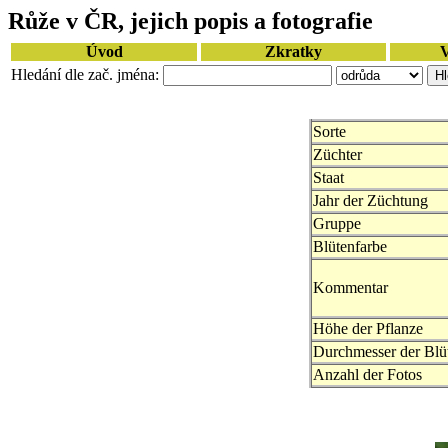
Růže v ČR, jejich popis a fotografie
Úvod
Zkratky
V
Hledání dle zač. jména:
Sorte
Züchter
Staat
Jahr der Züchtung
Gruppe
Blütenfarbe
Kommentar
Höhe der Pflanze
Durchmesser der Blü
Anzahl der Fotos