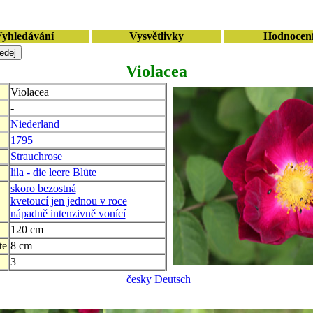
yhledávání
Vysvětlivky
Hodnocen
Violacea
Violacea
-
Niederland
1795
Strauchrose
lila - die leere Blüte
skoro bezostná
kvetoucí jen jednou v roce
nápadně intenzivně vonící
120 cm
te
8 cm
3
česky
Deutsch