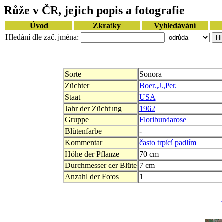
Růže v ČR, jejich popis a fotografie
Úvod
Zkratky
Vyhledávání
Hledání dle zač. jména:
Sorte
Sonora
Züchter
Boer.,J.,Per.
Staat
USA
Jahr der Züchtung
1962
Gruppe
Floribundarose
Blütenfarbe
-
Kommentar
často trpící padlím
Höhe der Pflanze
70 cm
Durchmesser der Blüte
7 cm
Anzahl der Fotos
1