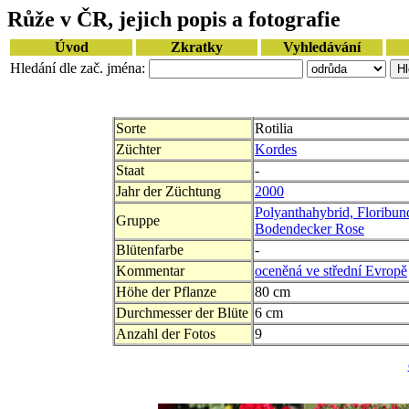
Růže v ČR, jejich popis a fotografie
Úvod
Zkratky
Vyhledávání
Hledání dle zač. jména:
Sorte
Rotilia
Züchter
Kordes
Staat
-
Jahr der Züchtung
2000
Polyanthahybrid, Floribun
Gruppe
Bodendecker Rose
Blütenfarbe
-
Kommentar
oceněná ve střední Evropě
Höhe der Pflanze
80 cm
Durchmesser der Blüte
6 cm
Anzahl der Fotos
9