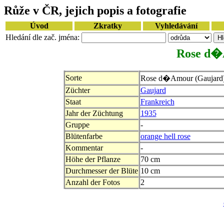
Růže v ČR, jejich popis a fotografie
Úvod
Zkratky
Vyhledávání
Hledání dle zač. jména:
Rose d�
Sorte
Rose d�Amour (Gaujard
Züchter
Gaujard
Staat
Frankreich
Jahr der Züchtung
1935
Gruppe
-
Blütenfarbe
orange hell rose
Kommentar
-
Höhe der Pflanze
70 cm
Durchmesser der Blüte
10 cm
Anzahl der Fotos
2