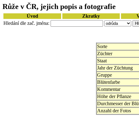
Růže v ČR, jejich popis a fotografie
Úvod
Zkratky
V
Hledání dle zač. jména:
Sorte
Züchter
Staat
Jahr der Züchtung
Gruppe
Blütenfarbe
Kommentar
Höhe der Pflanze
Durchmesser der Blü
Anzahl der Fotos