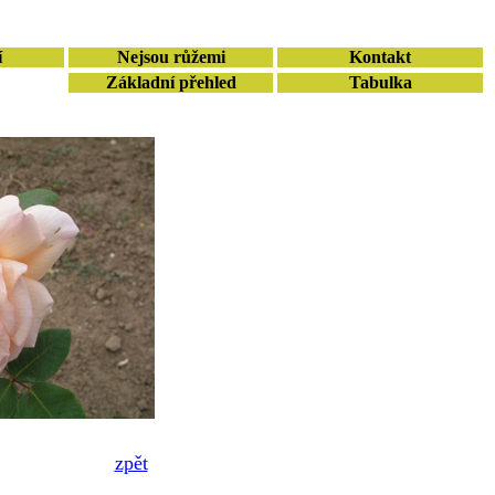
í
Nejsou růžemi
Kontakt
Základní přehled
Tabulka
zpět