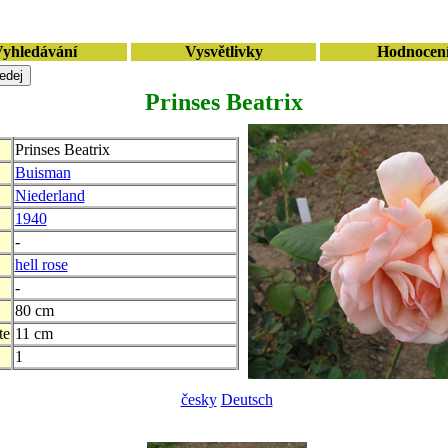
yhledávání
Vysvětlivky
Hodnocen
Prinses Beatrix
Prinses Beatrix
Buisman
Niederland
1940
-
hell rose
-
80 cm
te
11 cm
1
česky
Deutsch