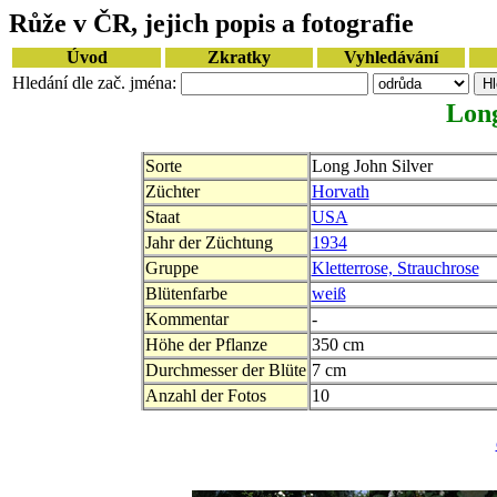
Růže v ČR, jejich popis a fotografie
Úvod
Zkratky
Vyhledávání
Hledání dle zač. jména:
Long
Sorte
Long John Silver
Züchter
Horvath
Staat
USA
Jahr der Züchtung
1934
Gruppe
Kletterrose, Strauchrose
Blütenfarbe
weiß
Kommentar
-
Höhe der Pflanze
350 cm
Durchmesser der Blüte
7 cm
Anzahl der Fotos
10