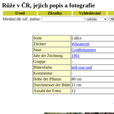
Růže v ČR, jejich popis a fotografie
Úvod
Zkratky
Vyhledávání
Hledání dle zač. jména:
Sorte
Lidice
Züchter
Wheateroft
Staat
Großbritannien
Jahr der Züchtung
1961
Gruppe
-
Blütenfarbe
hell rose und
Kommentar
-
Höhe der Pflanze
80 cm
Durchmesser der Blüte
11 cm
Anzahl der Fotos
12