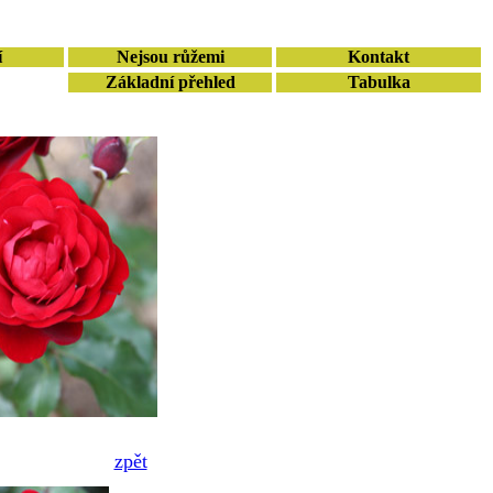
í
Nejsou růžemi
Kontakt
Základní přehled
Tabulka
zpět