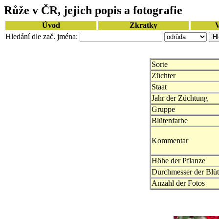
Růže v ČR, jejich popis a fotografie
Úvod
Zkratky
V
Hledání dle zač. jména:
Sorte
Züchter
Staat
Jahr der Züchtung
Gruppe
Blütenfarbe
Kommentar
Höhe der Pflanze
Durchmesser der Blüt
Anzahl der Fotos