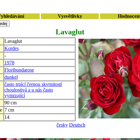
yhledávání
Vysvětlivky
Hodnocen
Lavaglut
Lavaglut
Kordes
-
1978
Floribundarose
dunkel
často trpící černou skvrnitostí
choulostivá a u nás často
vymrzající
90 cm
e
7 cm
14
česky
Deutsch