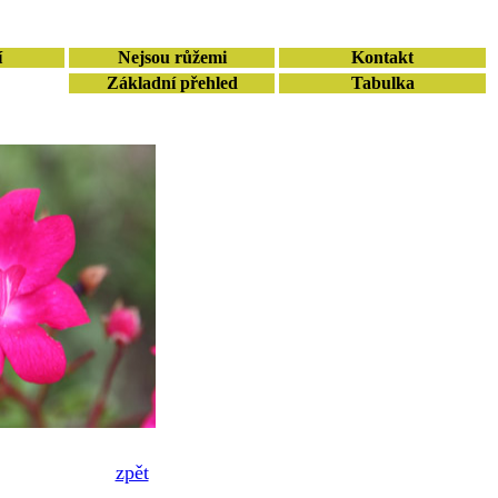
í
Nejsou růžemi
Kontakt
Základní přehled
Tabulka
zpět