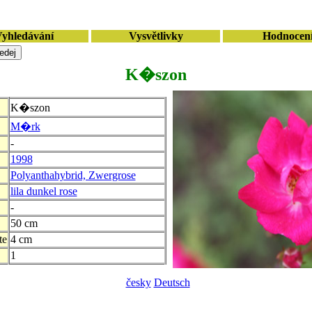
yhledávání
Vysvětlivky
Hodnocen
K�szon
K�szon
M�rk
-
1998
Polyanthahybrid, Zwergrose
lila dunkel rose
-
50 cm
te
4 cm
1
česky
Deutsch