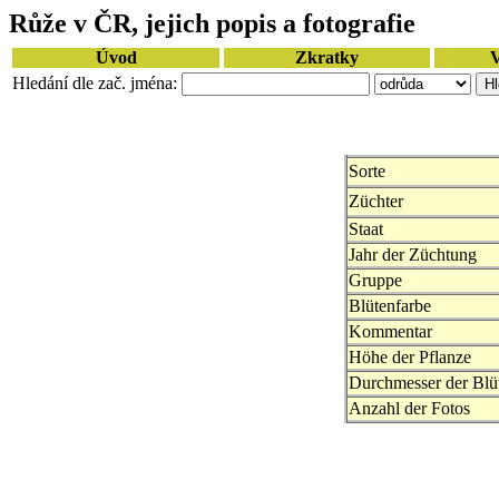
Růže v ČR, jejich popis a fotografie
Úvod
Zkratky
V
Hledání dle zač. jména:
Sorte
Züchter
Staat
Jahr der Züchtung
Gruppe
Blütenfarbe
Kommentar
Höhe der Pflanze
Durchmesser der Blü
Anzahl der Fotos