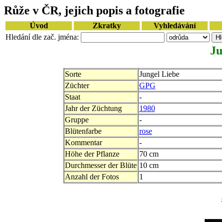
Růže v ČR, jejich popis a fotografie
Úvod
Zkratky
Vyhledávání
Hledání dle zač. jména:
Ju
Sorte
Jungel Liebe
Züchter
GPG
Staat
-
Jahr der Züchtung
1980
Gruppe
-
Blütenfarbe
rose
Kommentar
-
Höhe der Pflanze
70 cm
Durchmesser der Blüte
10 cm
Anzahl der Fotos
1