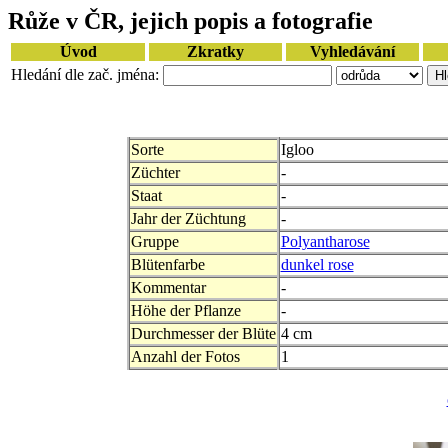
Růže v ČR, jejich popis a fotografie
Úvod
Zkratky
Vyhledávání
Hledání dle zač. jména:
Sorte
Igloo
Züchter
-
Staat
-
Jahr der Züchtung
-
Gruppe
Polyantharose
Blütenfarbe
dunkel rose
Kommentar
-
Höhe der Pflanze
-
Durchmesser der Blüte
4 cm
Anzahl der Fotos
1