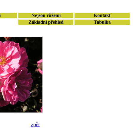
í
Nejsou růžemi
Kontakt
Základní přehled
Tabulka
zpět