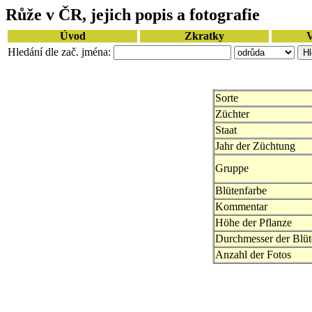
Růže v ČR, jejich popis a fotografie
Úvod
Zkratky
V
Hledání dle zač. jména:
Sorte
Züchter
Staat
Jahr der Züchtung
Gruppe
Blütenfarbe
Kommentar
Höhe der Pflanze
Durchmesser der Blüt
Anzahl der Fotos