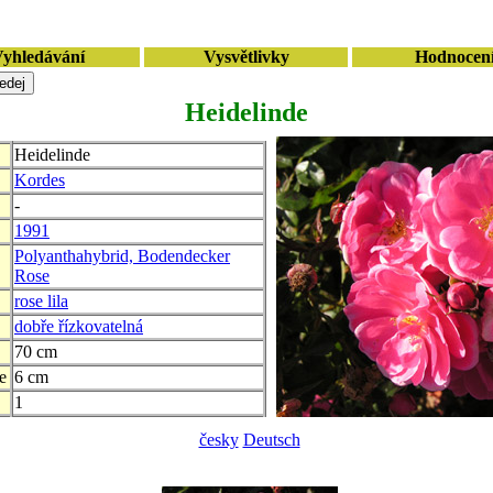
yhledávání
Vysvětlivky
Hodnocen
Heidelinde
Heidelinde
Kordes
-
1991
Polyanthahybrid, Bodendecker
Rose
rose lila
dobře řízkovatelná
70 cm
e
6 cm
1
česky
Deutsch