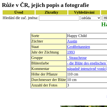
Růže v ČR, jejich popis a fotografie
Úvod
Zkratky
Vyhledávání
Hledání dle zač. jména:
Ha
Sorte
Happy Child
Züchter
Austin
Staat
Großbritannien
Jahr der Züchtung
1993
Gruppe
, Strauchrose
Blütenfarbe
- die Blüte des englischen
Kommentar
nápadně intenzivně vonící
Höhe der Pflanze
110 cm
Durchmesser der Blüte
10 cm
Anzahl der Fotos
3