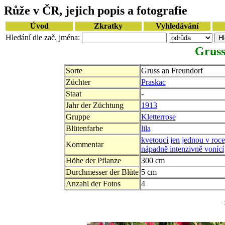
Růže v ČR, jejich popis a fotografie
Úvod
Zkratky
Vyhledávání
Hledání dle zač. jména:
Gruss
Sorte
Gruss an Freundorf
Züchter
Praskac
Staat
-
Jahr der Züchtung
1913
Gruppe
Kletterrose
Blütenfarbe
lila
kvetoucí jen jednou v roce
Kommentar
nápadně intenzivně vonící
Höhe der Pflanze
300 cm
Durchmesser der Blüte
5 cm
Anzahl der Fotos
4