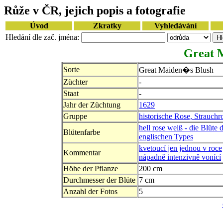
Růže v ČR, jejich popis a fotografie
Úvod
Zkratky
Vyhledávání
Hledání dle zač. jména:
Great 
Sorte
Great Maiden�s Blush
Züchter
-
Staat
-
Jahr der Züchtung
1629
Gruppe
historische Rose, Strauchr
hell rose weiß - die Blüte 
Blütenfarbe
englischen Types
kvetoucí jen jednou v roce
Kommentar
nápadně intenzivně vonící
Höhe der Pflanze
200 cm
Durchmesser der Blüte
7 cm
Anzahl der Fotos
5