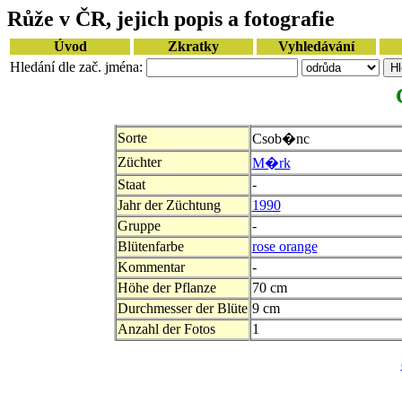
Růže v ČR, jejich popis a fotografie
Úvod
Zkratky
Vyhledávání
Hledání dle zač. jména:
Sorte
Csob�nc
Züchter
M�rk
Staat
-
Jahr der Züchtung
1990
Gruppe
-
Blütenfarbe
rose orange
Kommentar
-
Höhe der Pflanze
70 cm
Durchmesser der Blüte
9 cm
Anzahl der Fotos
1