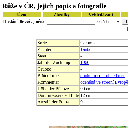
Růže v ČR, jejich popis a fotografie
Úvod
Zkratky
Vyhledávání
Hledání dle zač. jména:
Sorte
Caramba
Züchter
Tantau
Staat
-
Jahr der Züchtung
1966
Gruppe
-
Blütenfarbe
dunkel rose und hell rose
Kommentar
oceněná ve střední Evropě
Höhe der Pflanze
90 cm
Durchmesser der Blüte
12 cm
Anzahl der Fotos
9