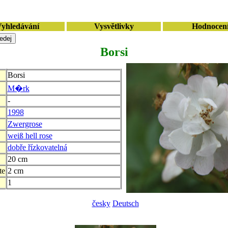
yhledávání
Vysvětlivky
Hodnocen
Borsi
Borsi
M�rk
-
1998
Zwergrose
weiß hell rose
dobře řízkovatelná
20 cm
te
2 cm
1
česky
Deutsch