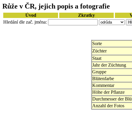
Růže v ČR, jejich popis a fotografie
Úvod
Zkratky
V
Hledání dle zač. jména:
Sorte
Züchter
Staat
Jahr der Züchtung
Gruppe
Blütenfarbe
Kommentar
Höhe der Pflanze
Durchmesser der Blü
Anzahl der Fotos