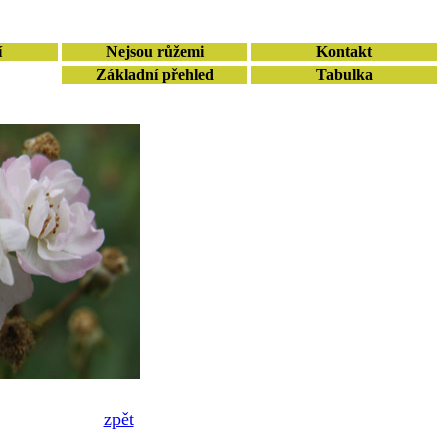
í
Nejsou růžemi
Kontakt
Základní přehled
Tabulka
zpět