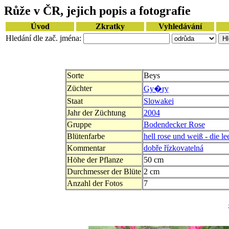
Růže v ČR, jejich popis a fotografie
Úvod
Zkratky
Vyhledávání
Hledání dle zač. jména:
Sorte
Beys
Züchter
Gy�ry
Staat
Slowakei
Jahr der Züchtung
2004
Gruppe
Bodendecker Rose
Blütenfarbe
hell rose und weiß - die le
Kommentar
dobře řízkovatelná
Höhe der Pflanze
50 cm
Durchmesser der Blüte
2 cm
Anzahl der Fotos
7