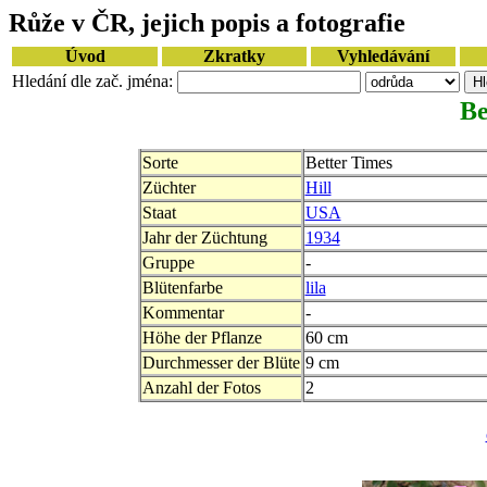
Růže v ČR, jejich popis a fotografie
Úvod
Zkratky
Vyhledávání
Hledání dle zač. jména:
Be
Sorte
Better Times
Züchter
Hill
Staat
USA
Jahr der Züchtung
1934
Gruppe
-
Blütenfarbe
lila
Kommentar
-
Höhe der Pflanze
60 cm
Durchmesser der Blüte
9 cm
Anzahl der Fotos
2